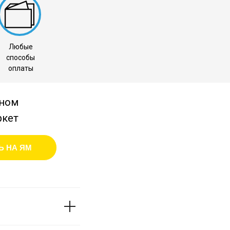
Любые
способы
оплаты
нном
ркет
Ь НА ЯМ