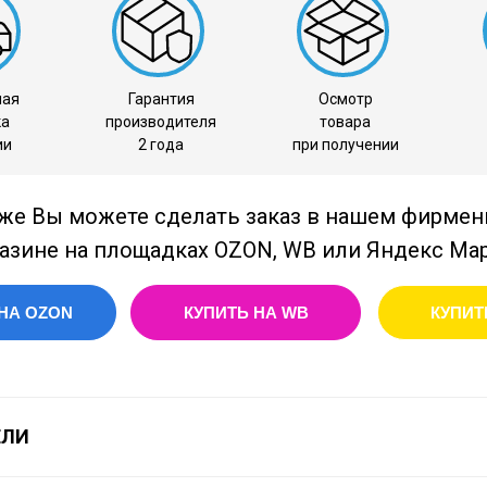
ная
Гарантия
Осмотр
ка
производителя
товара
ии
2 года
при получении
же Вы можете сделать заказ в нашем фирме
азине на площадках OZON, WB или Яндекс Ма
НА OZON
КУПИТЬ НА WB
КУПИТ
ЕЛИ