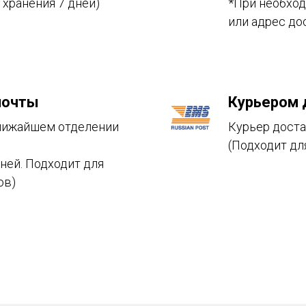
хранения 7 дней)
*При необход
или адрес до
почты
Курьером 
ближайшем отделении
Курьер доста
(Подходит дл
дней. Подходит для
ов)