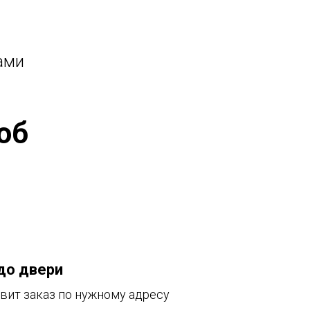
ами
об
до двери
вит заказ по нужному адресу