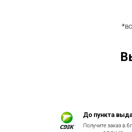
*в
В
До пункта выда
Получите заказ в 