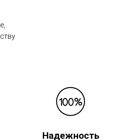
е,
ству
Надежность